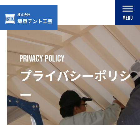
株式会社
MENU
坂東テント工芸
Skip
to
content
privacy policy
プライバシーポリシ
ー