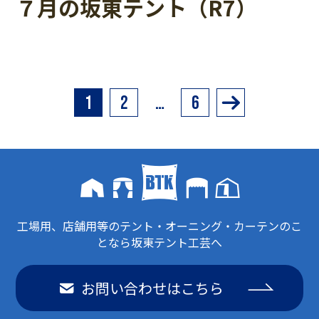
７月の坂東テント（R7）
投
1
2
…
6
稿
の
ペ
ー
ジ
送
工場用、店舗用等のテント・オーニング・カーテンのこ
となら坂東テント工芸へ
り
お問い合わせはこちら