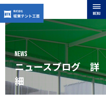
株式会社
MENU
坂東テント工芸
Skip
to
content
NEWS
ニュースブログ 詳
細