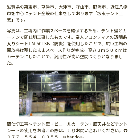
滋賀県の栗東市、草津市、大津市、守山市、野洲市、近江八幡
市を中心にテント全般の仕事をしております「坂東テント工
芸」です。
写真は、工場内に作業スペースを確保するため、テント壁とカ
ーテンで間仕切工事したものです。帝人フロンティアの
透明糸
入り
シートTM-50TSB（防炎）を使用したことで、広い工場の
開放感は残したままスペース作りが完成。高さ３ｍ５０ｃｍは
カーテンにしたことで、汎用性が高い空間づくりとなりまし
た。
間仕切工事～テント壁・ビニールカーテン・膜天井などテント
シートの使用をお考えの際は、ぜひお問い合わせください。☎
０７７－５５４－０３５５ ✉bandou-