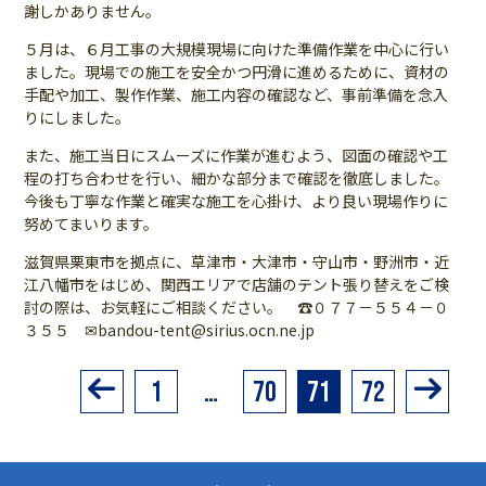
謝しかありません。
５月は、６月工事の大規模現場に向けた準備作業を中心に行い
ました。現場での施工を安全かつ円滑に進めるために、資材の
手配や加工、製作作業、施工内容の確認など、事前準備を念入
りにしました。
また、施工当日にスムーズに作業が進むよう、図面の確認や工
程の打ち合わせを行い、細かな部分まで確認を徹底しました。
今後も丁寧な作業と確実な施工を心掛け、より良い現場作りに
努めてまいります。
滋賀県栗東市を拠点に、草津市・大津市・守山市・野洲市・近
江八幡市をはじめ、関西エリアで店舗のテント張り替えをご検
討の際は、お気軽にご相談ください。 ☎０７７－５５４－０
３５５ ✉bandou-tent@sirius.ocn.ne.jp
1
…
70
71
72