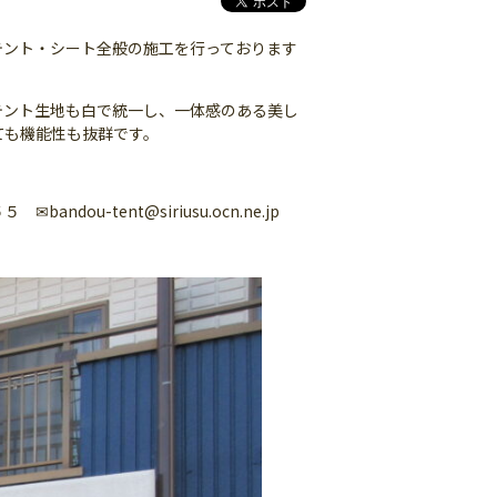
テント・シート全般の施工を行っております
テント生地も白で統一し、一体感のある美し
ても機能性も抜群です。
tent@siriusu.ocn.ne.jp