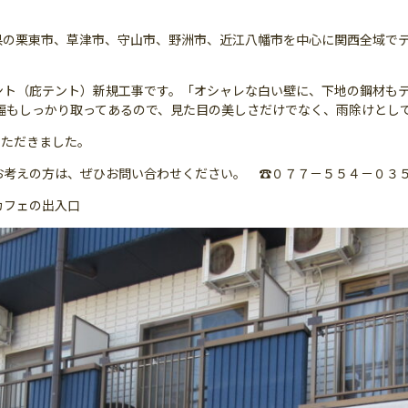
県の栗東市、草津市、守山市、野洲市、近江八幡市を中心に関西全域で
ント（庇テント）新規工事です。「オシャレな白い壁に、下地の鋼材も
幅もしっかり取ってあるので、見た目の美しさだけでなく、雨除けとし
いただきました。
方は、ぜひお問い合わせください。 ☎０７７－５５４－０３５５ ✉bandou-
カフェの出入口