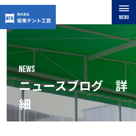
株式会社
MENU
坂東テント工芸
Skip
to
content
NEWS
ニュースブログ 詳
細