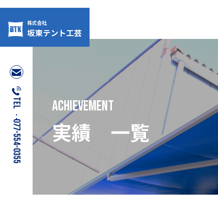
株式会社
坂東テント工芸
Skip
to
content
TEL：077-554-0355
achievement
実績 一覧