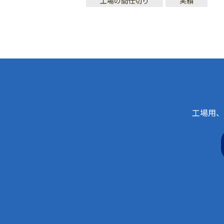
工場の間仕切り
実績
工場用、