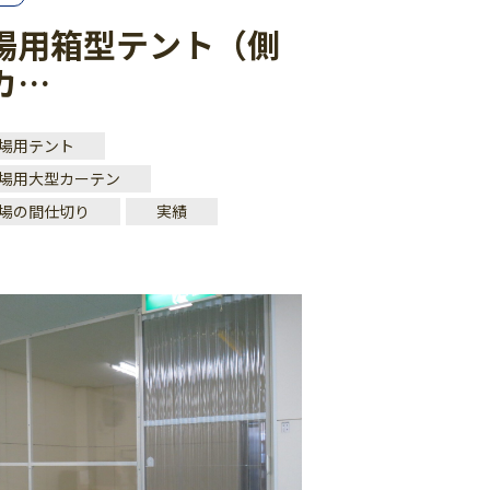
場用箱型テント（側
カ…
場用テント
場用大型カーテン
場の間仕切り
実績