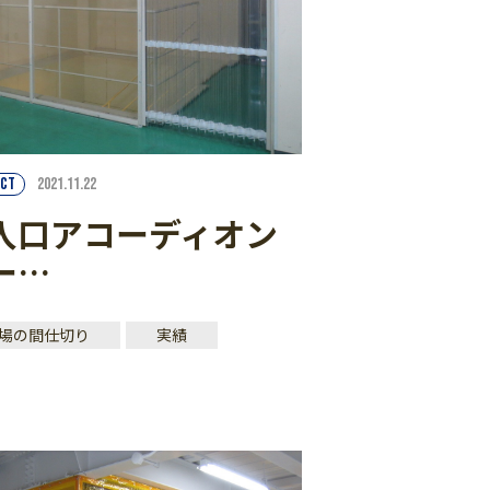
CT
2021.11.22
入口アコーディオン
ー…
場の間仕切り
実績