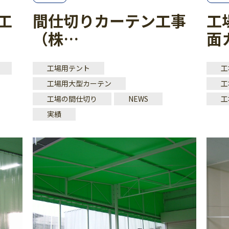
工
間仕切りカーテン工事
工
（株…
面
工場用テント
工
工場用大型カーテン
工
工場の間仕切り
NEWS
工
実績