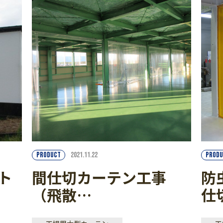
PRODUCT
2021.11.22
PRODU
ト
間仕切カーテン工事
防
（飛散…
仕