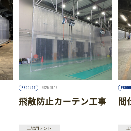
PRODUCT
2025.09.13
PRODU
飛散防止カーテン工事
間
工場用テント
工