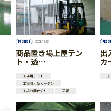
PRODUCT
2021.11.22
PRODU
商品置き場上屋テン
出
ト・透…
カ
工場用テント
工
工場用大型カーテン
工場の間仕切り
実績