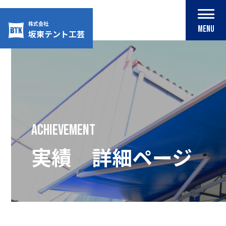
株式会社
MENU
坂東テント工芸
Skip
to
content
achievement
実績 詳細ページ