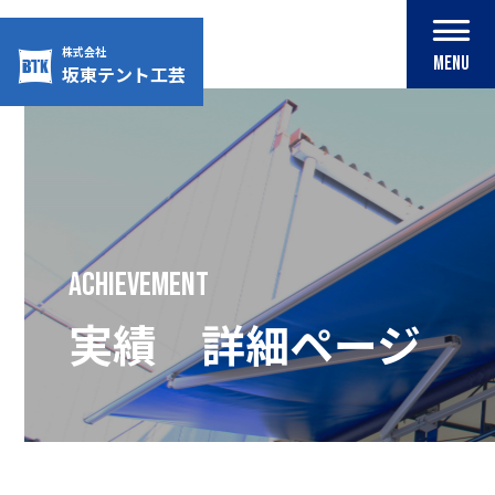
株式会社
MENU
坂東テント工芸
Skip
to
content
achievement
実績 詳細ページ