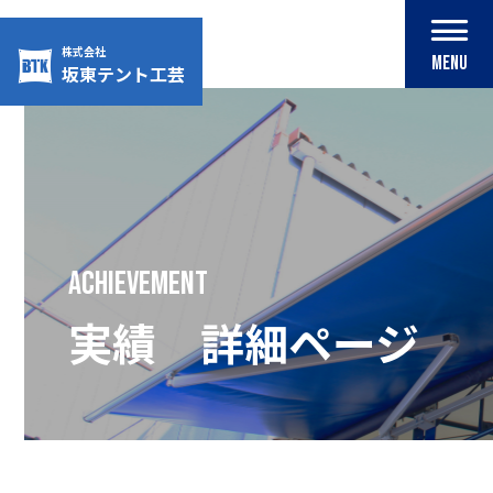
株式会社
MENU
坂東テント工芸
Skip
to
content
achievement
実績 詳細ページ