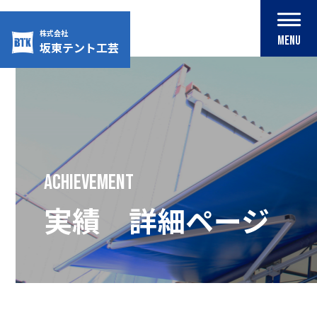
株式会社
MENU
坂東テント工芸
Skip
to
content
achievement
実績 詳細ページ