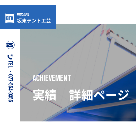
株式会社
坂東テント工芸
Skip
to
content
TEL：077-554-0355
achievement
実績 詳細ページ