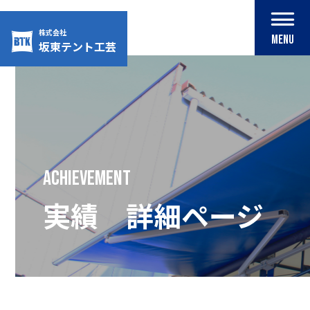
株式会社
MENU
坂東テント工芸
Skip
to
content
achievement
実績 詳細ページ