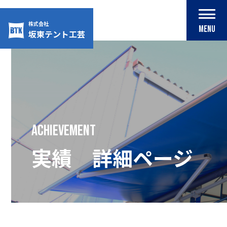
株式会社
MENU
坂東テント工芸
Skip
to
content
achievement
実績 詳細ページ